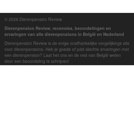
© 2026 Dierenpension Review
Dierenpension Review, recensies, beoordelingen en
ervaringen van alle dierenpensions in België en Nederland
Dierenpension Review is de enige onafhankelijke vergelijkings site
voor dierenpensions. Heb je goede of juist slechte ervaringen met
een dierenpension? Laat het ons en de rest van België weten
door een beoordeling te schrijven!
Powered by
deJong-IT
Inloggen
Registreren
Veel gestelde vragen
API handleiding
Pension toevoegen