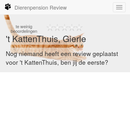
Dierenpension Review
Toggl
navig
te
weinig
beoordelingen
't KattenThuis, Gierle
Nog niemand heeft een review geplaatst
voor 't KattenThuis, ben jij de eerste?