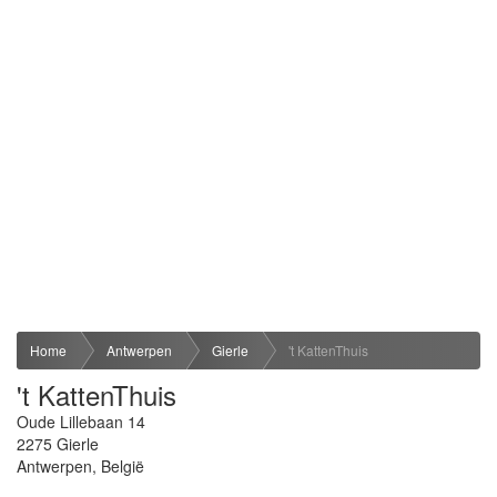
Home
Antwerpen
Gierle
't KattenThuis
't KattenThuis
Oude Lillebaan 14
2275
Gierle
Antwerpen
,
België