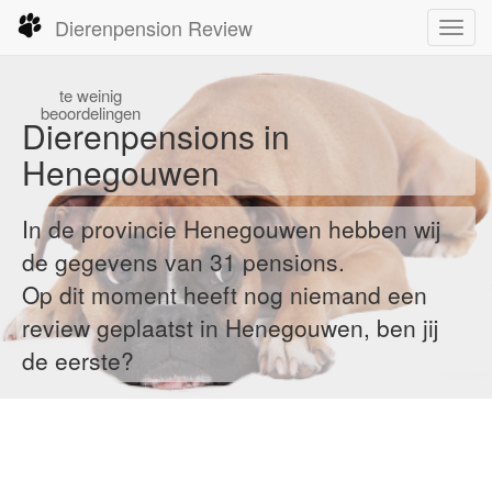
Dierenpension Review
Toggl
navig
te
weinig
beoordelingen
Dierenpensions in
Henegouwen
In de provincie Henegouwen hebben wij
de gegevens van 31 pensions.
Op dit moment heeft nog niemand een
review geplaatst in Henegouwen, ben jij
de eerste?