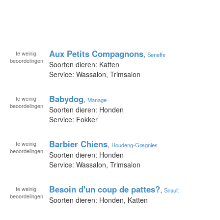
Aux Petits Compagnons
te
weinig
,
Seneffe
beoordelingen
Soorten dieren: Katten
Service: Wassalon, Trimsalon
Babydog
te
weinig
,
Manage
beoordelingen
Soorten dieren: Honden
Service: Fokker
Barbier Chiens
te
weinig
,
Houdeng-Gœgnies
beoordelingen
Soorten dieren: Honden
Service: Wassalon, Trimsalon
Besoin d'un coup de pattes?
te
weinig
,
Sirault
beoordelingen
Soorten dieren: Honden, Katten