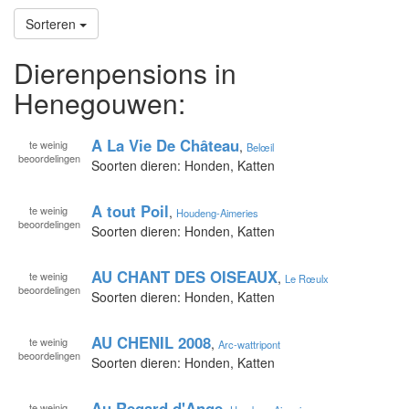
Sorteren
Dierenpensions in
Henegouwen:
A La Vie De Château
te
weinig
,
Belœil
beoordelingen
Soorten dieren: Honden, Katten
A tout Poil
te
weinig
,
Houdeng-Aimeries
beoordelingen
Soorten dieren: Honden, Katten
AU CHANT DES OISEAUX
te
weinig
,
Le Rœulx
beoordelingen
Soorten dieren: Honden, Katten
AU CHENIL 2008
te
weinig
,
Arc-wattripont
beoordelingen
Soorten dieren: Honden, Katten
Au Regard d'Ange
te
weinig
,