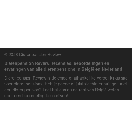
© 2026 Dierenpension Review
Dierenpension Review, recensies, beoordelingen en
ervaringen van alle dierenpensions in België en Nederland
Dierenpension Review is de enige onafhankelijke vergelijkings site
voor dierenpensions. Heb je goede of juist slechte ervaringen met
een dierenpension? Laat het ons en de rest van België weten
door een beoordeling te schrijven!
Powered by
deJong-IT
Inloggen