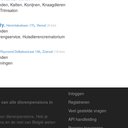
nden, Katten, Konijnen, Knaagdieren
 Trimsalon
ty
,
,
Herentalsebaan 170
Viersel
(5 km)
onden
brengservice, Huisdierencrematorium
,
,
Raymond Delbekestraat 139
Zoersel
(10 km)
onden
iningen
Inloggen
 van alle dierenpensions in
Registreren
Veel gestelde vragen
voor dierenpensions. Heb je
API handleiding
ons en de rest van België weten
Pension toevoegen