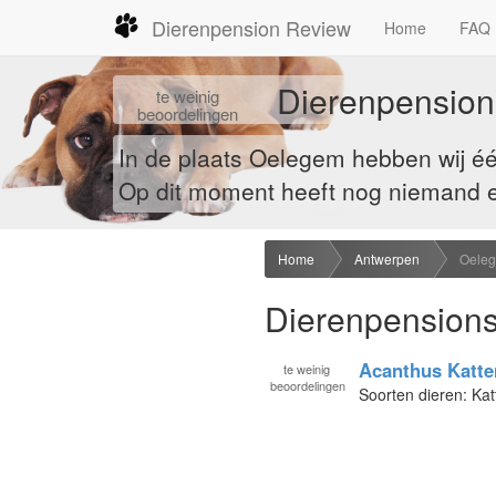
Dierenpension Review
Home
FAQ
Dierenpension
te
weinig
beoordelingen
In de plaats Oelegem hebben wij é
Op dit moment heeft nog niemand ee
Home
Antwerpen
Oele
Dierenpensions
Acanthus Katt
te
weinig
beoordelingen
Soorten dieren: Kat