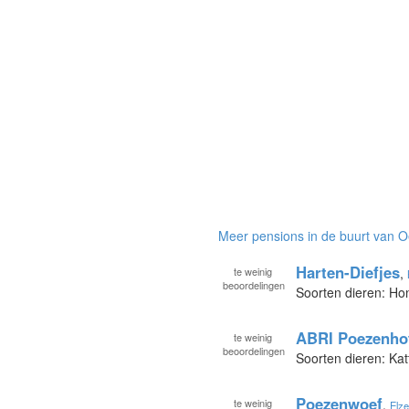
Meer pensions in de buurt van 
Harten-Diefjes
te
weinig
,
beoordelingen
Soorten dieren: H
ABRI Poezenho
te
weinig
beoordelingen
Soorten dieren: Kat
Poezenwoef
te
weinig
,
Elze