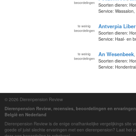
beoordelingen
Soorten dieren: Ho
Service: Wassalon,
Antverpia Liber
te
weinig
beoordelingen
Soorten dieren: H
Service: Haal- en 
An Wesenbeek
te
weinig
beoordelingen
Soorten dieren: H
Service: Hondentra
© 2026 Dierenpension Review
Dierenpension Review, recensies, beoordelingen en ervaringen
België en Nederland
Dierenpension Review is de enige onafhankelijke vergelijkings site 
goede of juist slechte ervaringen met een dierenpension? Laat het 
door een beoordeling te schrijven!