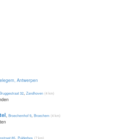
Oelegem, Antwerpen
,
Bruggestraat 32
Zandhoven
(4 km)
onden
tel
,
,
Broechemhof 9
Broechem
(4 km)
ten
,
nstraat 85
Pulderbos
(7 km)