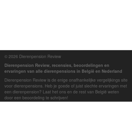
© 2026 Dierenpension Review
Dierenpension Review, recensies, beoordelingen en
ervaringen van alle dierenpensions in België en Nederland
Dierenpension Review is de enige onafhankelijke vergelijkings site
voor dierenpensions. Heb je goede of juist slechte ervaringen met
een dierenpension? Laat het ons en de rest van België weten
door een beoordeling te schrijven!
Powered by
deJong-IT