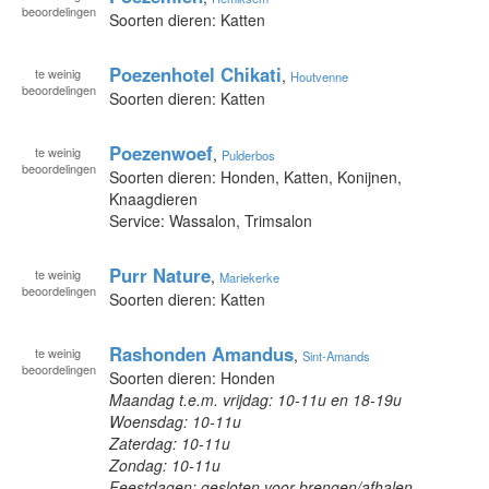
beoordelingen
Soorten dieren: Katten
Poezenhotel Chikati
te
weinig
,
Houtvenne
beoordelingen
Soorten dieren: Katten
Poezenwoef
te
weinig
,
Pulderbos
beoordelingen
Soorten dieren: Honden, Katten, Konijnen,
Knaagdieren
Service: Wassalon, Trimsalon
Purr Nature
te
weinig
,
Mariekerke
beoordelingen
Soorten dieren: Katten
Rashonden Amandus
te
weinig
,
Sint-Amands
beoordelingen
Soorten dieren: Honden
Maandag t.e.m. vrijdag: 10-11u en 18-19u
Woensdag: 10-11u
Zaterdag: 10-11u
Zondag: 10-11u
Feestdagen: gesloten voor brengen/afhalen