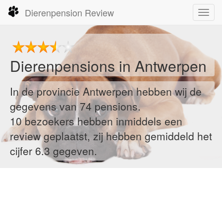
Dierenpension Review
Toggl
navig
Dierenpensions in
Antwerpen
In de provincie Antwerpen hebben wij de
gegevens van 74 pensions.
10
bezoekers hebben inmiddels een
review geplaatst, zij hebben gemiddeld het
cijfer 6.3 gegeven.