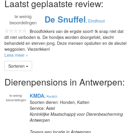
Laatst geplaatste review:
te
weinig
De Snuffel
,
Eindhout
beoordelingen
Broodfokkers van de ergste soort! Ik snap niet dat
dit niet verboden is. De hondjes worden doorgefokt, slecht
behandeld en sterven jong. Deze mensen opsluiten en de sleutel
weggooien. Viezerikken!
Lees meer »
Sorteren
Dierenpensions in Antwerpen:
KMDA
te
weinig
,
Kontich
beoordelingen
Soorten dieren: Honden, Katten
Service: Asiel
Koninklijke Maatschappij voor Dierenbescherming
Antwerpen
Tevens een locatie in Antwerpen