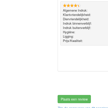
Algemene Indruk:
Klantvriendelijkheid:
Diervriendelijkheid:
Indruk binnenverblijf:
Indruk buitenverblijf:
Hygiëne‎:
Ligging:
Prijs/Kwaliteit:
Plaats een review
Zijn de gegevens van dit pension