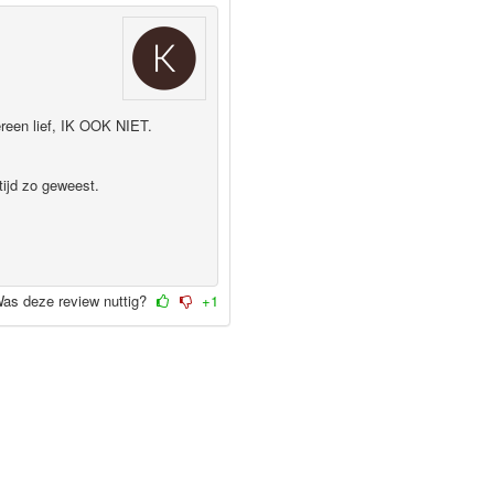
een lief, IK OOK NIET.
tijd zo geweest.
as deze review nuttig?
+1