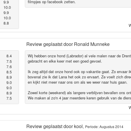
filmpjes op facebook zetten.
9.9
10.0
9.9
10.0
8.8
W
Review geplaatst door
Ronald Munneke
8.4
Wij hebben onze hond (Labrador) al vele malen naar de Dre
gebracht en elke keer met een goed gevoel.
7.5
7.6
Ik zeg altijd dat onze hond ook op vakantie gaat. Zo ervaar i
8.5
bovenal zie ik dat Lana het ook zo ervaart. Ze voelt zich di
8.9
en kijkt niet meer naar ons om als we weer naar huis gaan.
9.0
9.0
Zowel korte (weekend) als langere verblijven bevallen ons on
8.9
We maken al zo'n 4 jaar meerdere keren gebruik van de dien
7.5
W
Review geplaatst door
kool
,
Periode: Augustus 2014