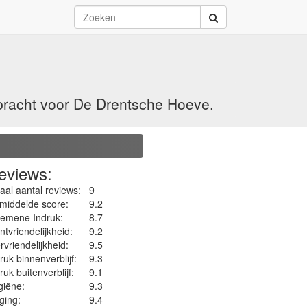
bracht voor De Drentsche Hoeve.
eviews:
aal aantal reviews:
9
middelde score:
9.2
gemene Indruk:
8.7
ntvriendelijkheid:
9.2
rvriendelijkheid:
9.5
ruk binnenverblijf:
9.3
ruk buitenverblijf:
9.1
iëne‎:
9.3
ging:
9.4