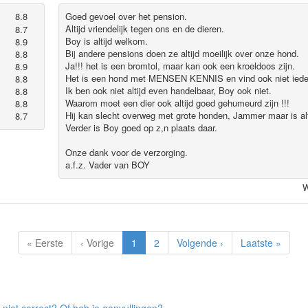
8.8
Goed gevoel over het pension.
Altijd vriendelijk tegen ons en de dieren.
8.7
Boy is altijd welkom.
8.9
Bij andere pensions doen ze altijd moeilijk over onze hond.
8.8
Ja!!! het is een bromtol, maar kan ook een kroeldoos zijn.
8.9
Het is een hond met MENSEN KENNIS en vind ook niet ieder
8.8
Ik ben ook niet altijd even handelbaar, Boy ook niet.
8.8
Waarom moet een dier ook altijd goed gehumeurd zijn !!!
8.8
Hij kan slecht overweg met grote honden, Jammer maar is al
8.7
Verder is Boy goed op z,n plaats daar.
Onze dank voor de verzorging.
a.f.z. Vader van BOY
W
« Eerste
‹ Vorige
1
2
Volgende ›
Laatste »
 niet correct? Of heb je aanvullingen?