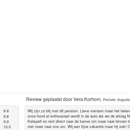
Review geplaatst door
Vera Korhorn
,
Periode: August
9.8
Wij zijn zo blij met dit pension. Lieve mensen maar het belang
onze hond al enthousiast wordt in de auto als we de afslag
9.8
Kwispelt en rent direct naar de kamer om maar naar binnen t
9.9
niet meer naar ons om. Wij een fijne vakantie maar hij ook! 
10.0