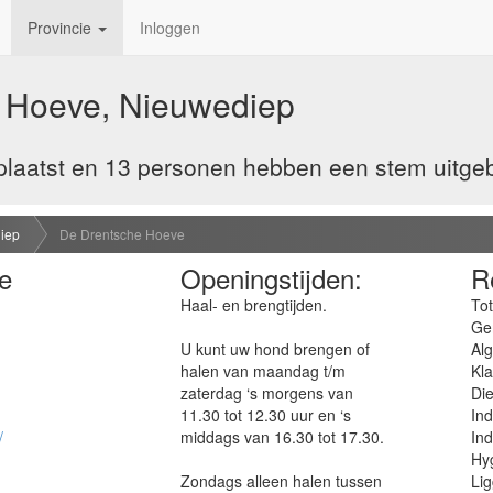
Provincie
Inloggen
 Hoeve, Nieuwediep
laatst en 13 personen hebben een stem uitge
iep
De Drentsche Hoeve
e
Openingstijden:
R
Haal- en brengtijden.
Tot
Ge
U kunt uw hond brengen of
Al
halen van maandag t/m
Kla
zaterdag ‘s morgens van
Die
11.30 tot 12.30 uur en ‘s
Ind
/
middags van 16.30 tot 17.30.
Ind
Hyg
Zondags alleen halen tussen
Lig