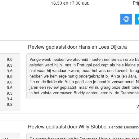
16.30 en 17.00 uur.
Pri
Review geplaatst door
Hans en Loes Dijkstra
9.6
Vorige week hebben we afscheid moeten nemen van onze Bu
geleden werd hij bij ons in Portugal gedumpt als hele kleine
9.3
niet waar hij vandaan kwam, maar het was een lieverd. Terug
9.6
hebben we hem regelmatig ondergebracht bij Anita (en Jan). 
9.9
fijn en de liefde die Anita geeft aan je hond is verwarmend. No
9.8
jaren een review geplaatst, maar wil nu graag onze dank tone
9.6
in het volste vertrouwen Buddy achter lieten bij de Drentsch
9.3
9.4
9.8
W
Review geplaatst door
Willy Stubbe
,
Periode: Decemb
9.6
De eerste kennismaking bij Drentsche Hoeve kregen we door