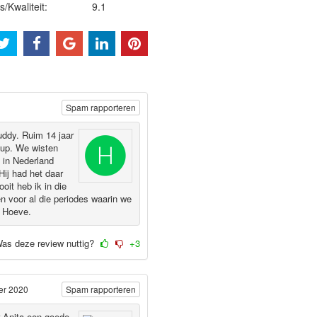
js/Kwaliteit:
9.1
Spam rapporteren
ddy. Ruim 14 jaar
 pup. We wisten
 in Nederland
Hij had het daar
oit heb ik in die
n voor al die periodes waarin we
e Hoeve.
as deze review nuttig?
+3
er 2020
Spam rapporteren
 Anita een goede