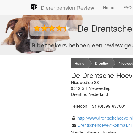
Dierenpension Review
Home
FAQ
De Drentsche
9 bezoekers hebben een review gep
Home
Drenthe
Nieuwed
De Drentsche Hoev
Nieuwediep 38
9512 SH
Nieuwediep
Drenthe
,
Nederland
Telefoon:
+31 (0)599-637001
http://www.drentschehoeve.nl
Drentschehoeve@kpnmail.nl
Soorten dieren: Honden