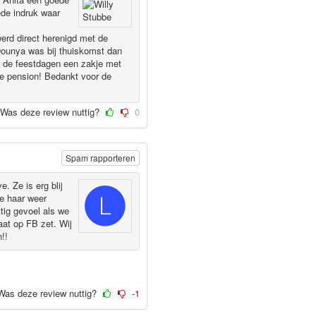
ede indruk waar
erd direct herenigd met de
Dounya was bij thuiskomst dan
m de feestdagen een zakje met
ze pension! Bedankt voor de
Was deze review nuttig?
0
Spam rapporteren
. Ze is erg blij
we haar weer
ttig gevoel als we
aat op FB zet. Wij
!!
Was deze review nuttig?
-1