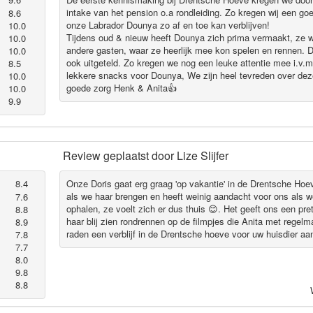
intake van het pension o.a rondleiding. Zo kregen wij een go
8.6
onze Labrador Dounya zo af en toe kan verblijven!
10.0
Tijdens oud & nieuw heeft Dounya zich prima vermaakt, ze w
10.0
andere gasten, waar ze heerlijk mee kon spelen en rennen. 
10.0
ook uitgeteld. Zo kregen we nog een leuke attentie mee i.v.
8.5
lekkere snacks voor Dounya, We zijn heel tevreden over de
10.0
goede zorg Henk & Anita👍
10.0
9.9
Review geplaatst door
Lize Slijfer
8.4
Onze Doris gaat erg graag 'op vakantie' in de Drentsche Hoeve
als we haar brengen en heeft weinig aandacht voor ons als 
7.6
ophalen, ze voelt zich er dus thuis 😊. Het geeft ons een pre
8.8
haar blij zien rondrennen op de filmpjes die Anita met regelm
8.9
raden een verblijf in de Drentsche hoeve voor uw huisdier aan
7.8
7.7
8.0
9.8
8.8