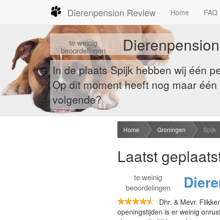
Dierenpension Review
Home
FAQ
Dierenpensions
te
weinig
beoordelingen
In de plaats Spijk hebben wij één 
Op dit moment heeft nog maar één b
volgende?
Home
Groningen
Spijk
Laatst geplaats
te
weinig
Dier
beoordelingen
Dhr. & Mevr. Flikke
openingstijden is er weinig onrus