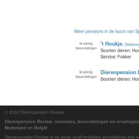
Meer pensions in de buurt van S
't Houkje
te
weinig
,
Stadsweg
beoordelingen
Soorten dieren: Ho
Service: Fokker
Dierenpension
te
weinig
beoordelingen
Soorten dieren: H
© 2026 Dierenpension Review
Dierenpension Review, recensies, beoordelingen en ervaringen
Nederland en België
Dierenpension Review is de enige onafhankelijke vergelijkings site 