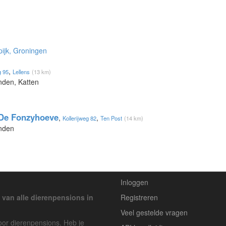
pijk, Groningen
,
 95
Lellens
(13 km)
nden, Katten
 De Fonzyhoeve
,
,
Kollerijweg 82
Ten Post
(14 km)
onden
Inloggen
 van alle dierenpensions in
Registreren
Veel gestelde vragen
voor dierenpensions. Heb je