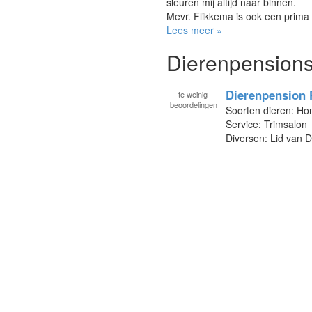
sleuren mij altijd naar binnen.
Mevr. Flikkema is ook een prima 
Lees meer »
Dierenpensions 
Dierenpension
te
weinig
beoordelingen
Soorten dieren: Ho
Service: Trimsalon
Diversen: Lid van 