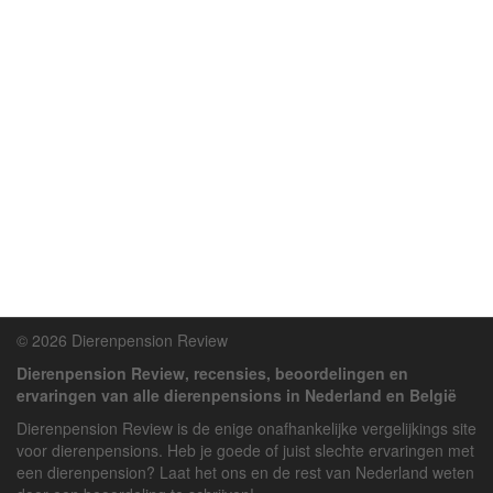
© 2026 Dierenpension Review
Dierenpension Review, recensies, beoordelingen en
ervaringen van alle dierenpensions in Nederland en België
Dierenpension Review is de enige onafhankelijke vergelijkings site
voor dierenpensions. Heb je goede of juist slechte ervaringen met
een dierenpension? Laat het ons en de rest van Nederland weten