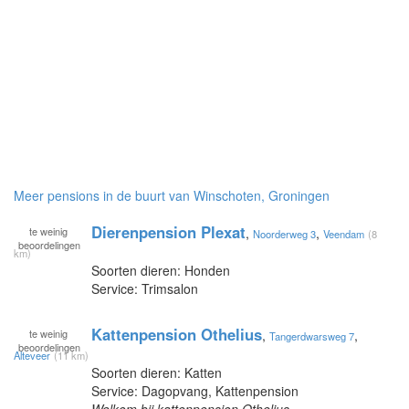
Meer pensions in de buurt van Winschoten, Groningen
Dierenpension Plexat
te
weinig
,
,
Noorderweg 3
Veendam
(8
beoordelingen
km)
Soorten dieren: Honden
Service: Trimsalon
Kattenpension Othelius
te
weinig
,
,
Tangerdwarsweg 7
beoordelingen
Alteveer
(11 km)
Soorten dieren: Katten
Service: Dagopvang, Kattenpension
Welkom bij kattenpension Othelius