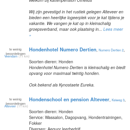
Wij zijn gevestigd in het rustiek gelegen Alteveer en
bieden een heerlijke logeerplek voor je kat tijdens je
vakantie. We vangen je kat op in kleinschalig
groepsverband, maar ook plaatsing in...
Lees meer
»
Hondenhotel Numero Dertien
te
weinig
,
,
Numero Dertien 2
beoordelingen
Veendam
(11 km)
Soorten dieren: Honden
Hondenhotel Numero Dertien is kleinschalig en biedt
opvang voor maximaal twintig honden.
Ook bekend als Kynostaete Eureka.
Hondenschool en pension Alteveer
te
weinig
,
,
Keiweg 3
beoordelingen
Alteveer
(11 km)
Soorten dieren: Honden
Service: Wassalon, Dagopvang, Hondentrainingen,
Fokker
Diversen: Aequor leerbedrijf