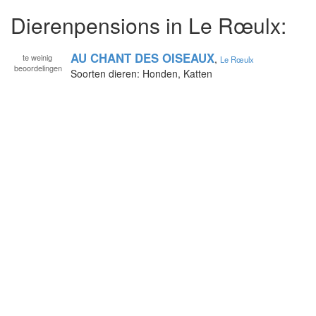
Dierenpensions in Le Rœulx:
AU CHANT DES OISEAUX
te
weinig
,
Le Rœulx
beoordelingen
Soorten dieren: Honden, Katten