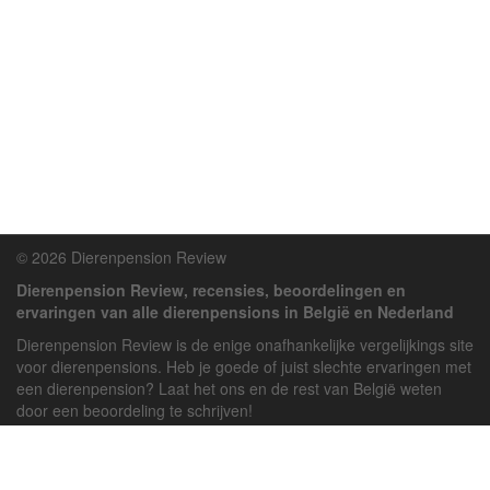
© 2026 Dierenpension Review
Dierenpension Review, recensies, beoordelingen en
ervaringen van alle dierenpensions in België en Nederland
Dierenpension Review is de enige onafhankelijke vergelijkings site
voor dierenpensions. Heb je goede of juist slechte ervaringen met
een dierenpension? Laat het ons en de rest van België weten
door een beoordeling te schrijven!
Powered by
deJong-IT