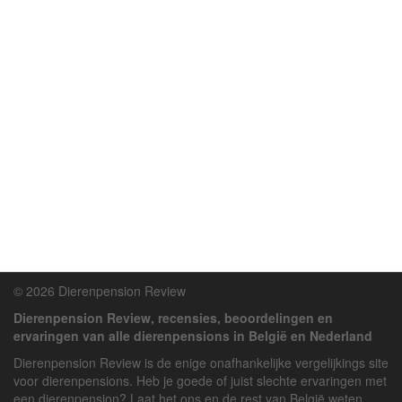
© 2026 Dierenpension Review
Dierenpension Review, recensies, beoordelingen en
ervaringen van alle dierenpensions in België en Nederland
Dierenpension Review is de enige onafhankelijke vergelijkings site
voor dierenpensions. Heb je goede of juist slechte ervaringen met
een dierenpension? Laat het ons en de rest van België weten