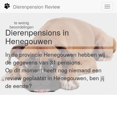
Dierenpension Review
Toggl
navig
te
weinig
beoordelingen
Dierenpensions in
Henegouwen
In de provincie Henegouwen hebben wij
de gegevens van 31 pensions.
Op dit moment heeft nog niemand een
review geplaatst in Henegouwen, ben jij
de eerste?