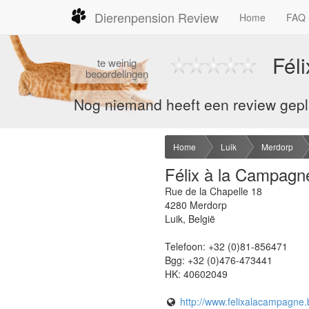
Dierenpension Review
Home
FAQ
Fél
te
weinig
beoordelingen
Nog niemand heeft een review gepla
Home
Luik
Merdorp
Félix à la Campagn
Rue de la Chapelle 18
4280
Merdorp
Luik
,
België
Telefoon:
+32 (0)81-856471
Bgg:
+32 (0)476-473441
HK:
40602049
http://www.felixalacampagne.