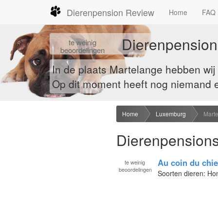
Dierenpension Review
Home
FAQ
Dierenpension
te
weinig
beoordelingen
In de plaats Martelange hebben wi
Op dit moment heeft nog niemand ee
Home
Luxemburg
Mart
Dierenpensions
Au coin du chi
te
weinig
beoordelingen
Soorten dieren: H