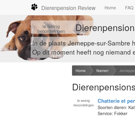
Dierenpension Review
Home
FAQ
Dierenpensio
te
weinig
beoordelingen
In de plaats Jemeppe-sur-Sambre 
Op dit moment heeft nog niemand e
Home
Namen
Jemeppe-
Dierenpensions
Chatterie et pe
te
weinig
beoordelingen
Soorten dieren: Kat
Service: Fokker