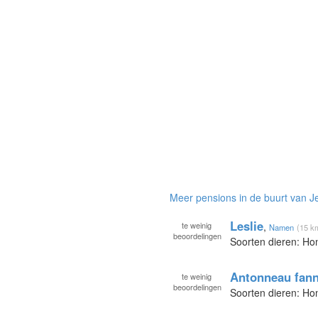
Meer pensions in de buurt van
Leslie
te
weinig
,
Namen
(15 k
beoordelingen
Soorten dieren: H
Antonneau fan
te
weinig
beoordelingen
Soorten dieren: H