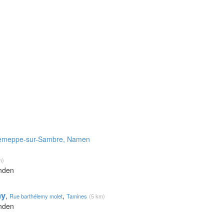
 Jemeppe-sur-Sambre, Namen
m)
onden
ny
,
,
Rue barthélemy molet
Tamines
(5 km)
onden