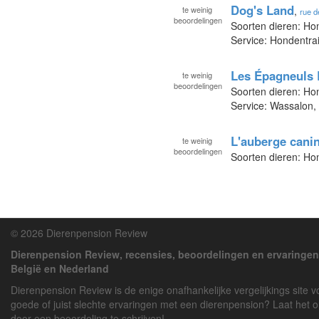
Dog's Land
te
weinig
,
rue 
beoordelingen
Soorten dieren: H
Service: Hondentra
Les Épagneuls 
te
weinig
beoordelingen
Soorten dieren: H
Service: Wassalon,
L'auberge cani
te
weinig
beoordelingen
Soorten dieren: H
© 2026 Dierenpension Review
Dierenpension Review, recensies, beoordelingen en ervaringen
België en Nederland
Dierenpension Review is de enige onafhankelijke vergelijkings site 
goede of juist slechte ervaringen met een dierenpension? Laat het 
door een beoordeling te schrijven!