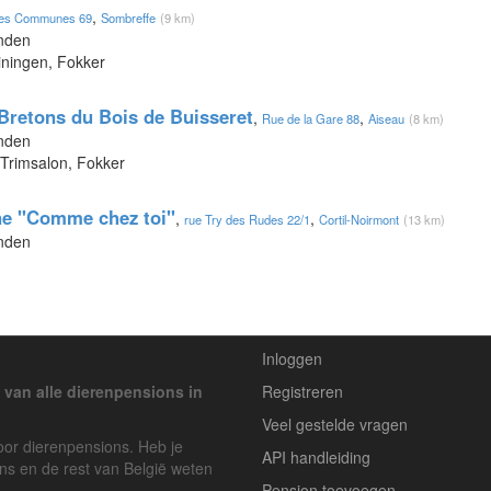
,
des Communes 69
Sombreffe
(9 km)
onden
iningen, Fokker
Bretons du Bois de Buisseret
,
,
Rue de la Gare 88
Aiseau
(8 km)
onden
 Trimsalon, Fokker
ne "Comme chez toi"
,
,
rue Try des Rudes 22/1
Cortil-Noirmont
(13 km)
onden
Inloggen
 van alle dierenpensions in
Registreren
Veel gestelde vragen
voor dierenpensions. Heb je
API handleiding
ons en de rest van België weten
Pension toevoegen