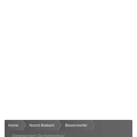
Home
Noord-Brabant
Biezenmortel
Dierenpension De Korenschuur