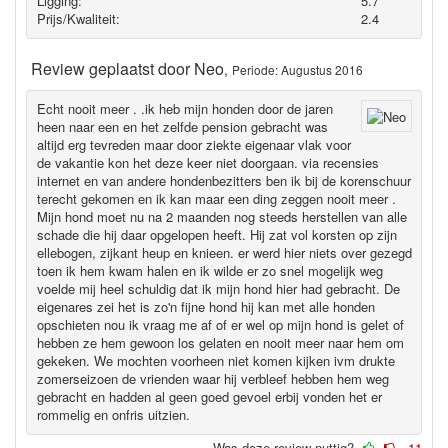
Ligging:
5.7
Prijs/Kwaliteit:
2.4
Review geplaatst door
Neo
,
Periode: Augustus 2016
Echt nooit meer . .ik heb mijn honden door de jaren
heen naar een en het zelfde pension gebracht was
altijd erg tevreden maar door ziekte eigenaar vlak voor
de vakantie kon het deze keer niet doorgaan. via recensies
internet en van andere hondenbezitters ben ik bij de korenschuur
terecht gekomen en ik kan maar een ding zeggen nooit meer .
Mijn hond moet nu na 2 maanden nog steeds herstellen van alle
schade die hij daar opgelopen heeft. Hij zat vol korsten op zijn
ellebogen, zijkant heup en knieen. er werd hier niets over gezegd
toen ik hem kwam halen en ik wilde er zo snel mogelijk weg
voelde mij heel schuldig dat ik mijn hond hier had gebracht. De
eigenares zei het is zo'n fijne hond hij kan met alle honden
opschieten nou ik vraag me af of er wel op mijn hond is gelet of
hebben ze hem gewoon los gelaten en nooit meer naar hem om
gekeken. We mochten voorheen niet komen kijken ivm drukte
zomerseizoen de vrienden waar hij verbleef hebben hem weg
gebracht en hadden al geen goed gevoel erbij vonden het er
rommelig en onfris uitzien.
Was deze review nuttig?
-11