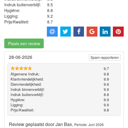
Indruk buitenverblijf:
9.5
Hygiëne‎:
8.8
Ligging:
9.2
Prijs/Kwaliteit:
8.7
Plaats een review
28-06-2026
Spam rapporteren
9.7
Algemene Indruk:
9.8
Klantvriendelijkheid:
9.9
Diervriendelijkheid:
9.6
Indruk binnenverblijf:
9.9
Indruk buitenverblijf:
8.8
Hygiëne‎:
9.9
Ligging:
9.9
Prijs/Kwaliteit:
9.8
Review geplaatst door
Jan Bax
,
Periode: Juni 2026