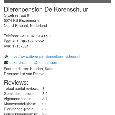
Dierenpension De Korenschuur
Gijzelsestraat 8
5074 RS
Biezenmortel
Noord-Brabant
,
Nederland
Telefoon:
+31 (0)411-641562
Bgg:
+31 (0)6-12237552
KvK:
17137681
https://www.dierenpensiondekorenschuur.nl
dekorenschuur@hotmail.com
Soorten dieren: Honden, Katten
Diversen: Lid van Dibevo
Reviews:
Totaal aantal reviews:
8
Gemiddelde score:
8.9
Algemene Indruk:
8.7
Klantvriendelijkheid:
9.0
Diervriendelijkheid:
8.8
Indruk binnenverblijf:
9.6