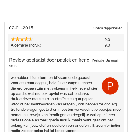
02-01-2015
Spam rapporteren
9.0
Algemene Indruk:
9.0
Review geplaatst door
patrick en irene
,
Periode: Januari
2015
we hebben hier storm en bliksem ondergebracht
voor een paar dagen , hele fijne rustige mensen
die erg begaan zijn met volgens mij elk levend dier
op aarde, wat me ook opviel was dat ondanks
drukte deze mensen niks afraffelelen qua papier
werk of het beantwoorden van vragen , ook hebben ze ond erg
treffende vragen gesteld en moesten we vaccinatie boekjes mee
nemen als bewijs van inentingen en dergelijke wat op mij een
professionele en zeer goede indruk maakt want gaat om het
belang van jouw dier en desieren van anderen . ik zou hier indien
nodig zonder enige twijfel terug komen.