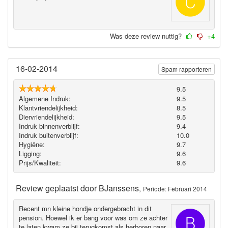
Was deze review nuttig?
+4
16-02-2014
Spam rapporteren
9.5
Algemene Indruk:
9.5
Klantvriendelijkheid:
8.5
Diervriendelijkheid:
9.5
Indruk binnenverblijf:
9.4
Indruk buitenverblijf:
10.0
Hygiëne‎:
9.7
Ligging:
9.6
Prijs/Kwaliteit:
9.6
Review geplaatst door
BJanssens
,
Periode: Februari 2014
Recent mn kleine hondje ondergebracht in dit
pension. Hoewel ik er bang voor was om ze achter
te laten kwam ze bij terugkomst als herboren naar