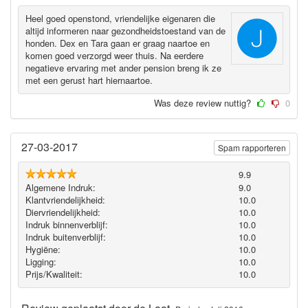
Heel goed openstond, vriendelijke eigenaren die
altijd informeren naar gezondheidstoestand van de
honden. Dex en Tara gaan er graag naartoe en
komen goed verzorgd weer thuis. Na eerdere
negatieve ervaring met ander pension breng ik ze
met een gerust hart hiernaartoe.
Was deze review nuttig?
0
27-03-2017
Spam rapporteren
9.9
Algemene Indruk:
9.0
Klantvriendelijkheid:
10.0
Diervriendelijkheid:
10.0
Indruk binnenverblijf:
10.0
Indruk buitenverblijf:
10.0
Hygiëne‎:
10.0
Ligging:
10.0
Prijs/Kwaliteit:
10.0