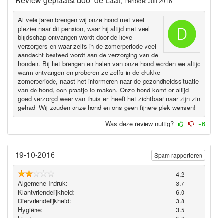
Review geplaatst door
de Laat
,
Periode: Juli 2016
Al vele jaren brengen wij onze hond met veel
plezier naar dit pension, waar hij altijd met veel
blijdschap ontvangen wordt door de lieve
verzorgers en waar zelfs in de zomerperiode veel
aandacht besteed wordt aan de verzorging van de
honden. Bij het brengen en halen van onze hond worden we altijd
warm ontvangen en proberen ze zelfs in de drukke
zomerperiode, naast het informeren naar de gezondheidssituatie
van de hond, een praatje te maken. Onze hond komt er altijd
goed verzorgd weer van thuis en heeft het zichtbaar naar zijn zin
gehad. Wij zouden onze hond en ons geen fijnere plek wensen!
Was deze review nuttig?
+6
19-10-2016
Spam rapporteren
4.2
Algemene Indruk:
3.7
Klantvriendelijkheid:
6.0
Diervriendelijkheid:
3.8
Hygiëne‎:
3.5