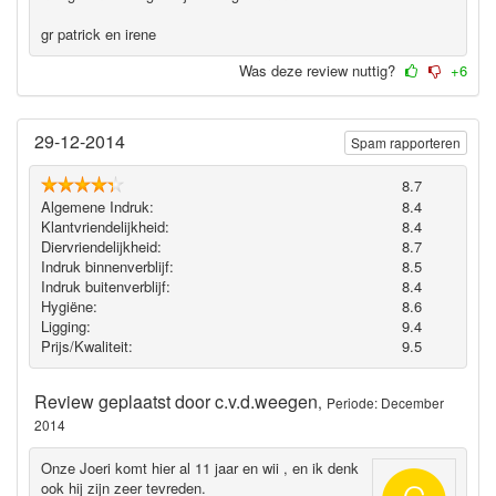
gr patrick en irene
Was deze review nuttig?
+6
29-12-2014
Spam rapporteren
8.7
Algemene Indruk:
8.4
Klantvriendelijkheid:
8.4
Diervriendelijkheid:
8.7
Indruk binnenverblijf:
8.5
Indruk buitenverblijf:
8.4
Hygiëne‎:
8.6
Ligging:
9.4
Prijs/Kwaliteit:
9.5
Review geplaatst door
c.v.d.weegen
,
Periode: December
2014
Onze Joeri komt hier al 11 jaar en wii , en ik denk
ook hij zijn zeer tevreden.