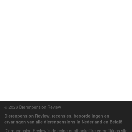
© 2026 Dierenpension Review
Dierenpension Review, recensies, beoordelingen en
ervaringen van alle dierenpensions in Nederland en België
Dierenpension Review is de enige onafhankelijke vergelijkings site