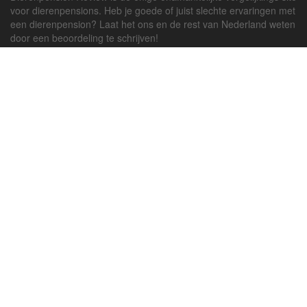
voor dierenpensions. Heb je goede of juist slechte ervaringen met
een dierenpension? Laat het ons en de rest van Nederland weten
door een beoordeling te schrijven!
Powered by
deJong-IT
Inloggen
Registreren
Veel gestelde vragen
API handleiding
Pension toevoegen
Contact
Twitter
Facebook
Algemene Voorwaarden