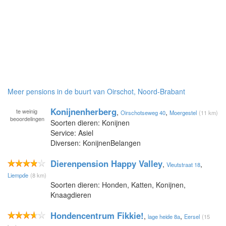
Meer pensions in de buurt van Oirschot, Noord-Brabant
Konijnenherberg
te
weinig
,
,
Oirschotseweg 40
Moergestel
(11 km)
beoordelingen
Soorten dieren: Konijnen
Service: Asiel
Diversen: KonijnenBelangen
Dierenpension Happy Valley
,
,
Vleutstraat 18
Liempde
(8 km)
Soorten dieren: Honden, Katten, Konijnen,
Knaagdieren
Hondencentrum Fikkie!
,
,
lage heide 8a
Eersel
(15