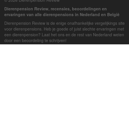
© 2026 Dierenpension Review
Dierenpension Review, recensies, beoordelingen en
ervaringen van alle dierenpensions in Nederland en België
Dierenpension Review is de enige onafhankelijke vergelijkings site
voor dierenpensions. Heb je goede of juist slechte ervaringen met
een dierenpension? Laat het ons en de rest van Nederland weten
door een beoordeling te schrijven!
Powered by
deJong-IT
Inloggen
Registreren
Veel gestelde vragen
API handleiding
Pension toevoegen
Contact