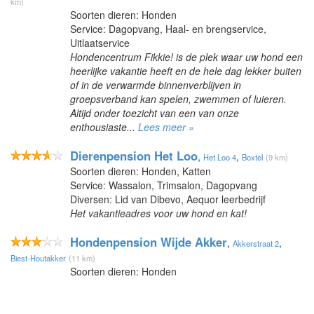
km)
Soorten dieren: Honden
Service: Dagopvang, Haal- en brengservice,
Uitlaatservice
Hondencentrum Fikkie! is de plek waar uw hond een
heerlijke vakantie heeft en de hele dag lekker buiten
of in de verwarmde binnenverblijven in
groepsverband kan spelen, zwemmen of luieren.
Altijd onder toezicht van een van onze
enthousiaste...
Lees meer »
Dierenpension Het Loo
,
,
Het Loo 4
Boxtel
(9 km)
Soorten dieren: Honden, Katten
Service: Wassalon, Trimsalon, Dagopvang
Diversen: Lid van Dibevo, Aequor leerbedrijf
Het vakantieadres voor uw hond en kat!
Hondenpension Wijde Akker
,
,
Akkerstraat 2
Biest-Houtakker
(11 km)
Soorten dieren: Honden