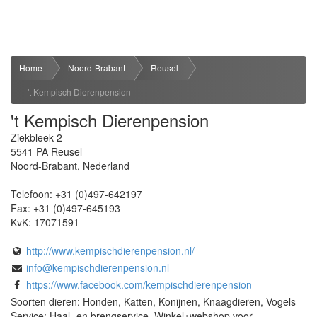
Home
Noord-Brabant
Reusel
't Kempisch Dierenpension
't Kempisch Dierenpension
Ziekbleek 2
5541 PA
Reusel
Noord-Brabant
,
Nederland
Telefoon:
+31 (0)497-642197
Fax:
+31 (0)497-645193
KvK:
17071591
http://www.kempischdierenpension.nl/
info@kempischdierenpension.nl
https://www.facebook.com/kempischdierenpension
Soorten dieren: Honden, Katten, Konijnen, Knaagdieren, Vogels
Service: Haal- en brengservice, Winkel+webshop voor