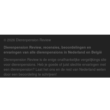
© 2026 Dierenpension Review
Dierenpension Review, recensies, beoordelingen en
ervaringen van alle dierenpensions in Nederland en België
Dierenpension Review is de enige onafhankelijke vergelijkings site
voor dierenpensions. Heb je goede of juist slechte ervaringen met
een dierenpension? Laat het ons en de rest van Nederland weten
door een beoordeling te schrijven!
Powered by
deJong-IT
Inloggen