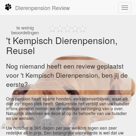
Dierenpension Review
Toggl
navig
te
weinig
beoordelingen
't Kempisch Dierenpension,
Reusel
Nog niemand heeft een review geplaatst
voor 't Kempisch Dierenpension, ben jij de
eerste?
Ons pension heeft aparte honden- en kattenverblijven, waar elk
dier zijn eigen plek heeft. Gedurende het verblijf van uw huisdier
in ons pension nemen we de volledige verzorging van u over.
Natuurlijk stemmen we deze af op de behoefte van uw huisdier
en uw wensen.
Uw huisdier is 365 dagen per jaar welkom tegen een zeer
redelijke all-in prijs. Een belangrijke voorwaarde is wel dat uw