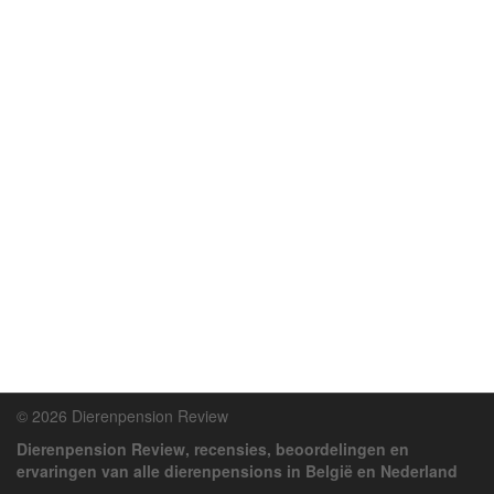
© 2026 Dierenpension Review
Dierenpension Review, recensies, beoordelingen en
ervaringen van alle dierenpensions in België en Nederland