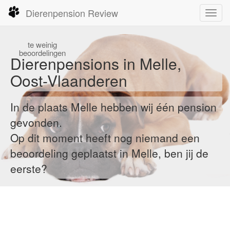
Dierenpension Review
Toggl
navig
te
weinig
beoordelingen
Dierenpensions in Melle,
Oost-Vlaanderen
In de plaats Melle hebben wij één pension
gevonden.
Op dit moment heeft nog niemand een
beoordeling geplaatst in Melle, ben jij de
eerste?