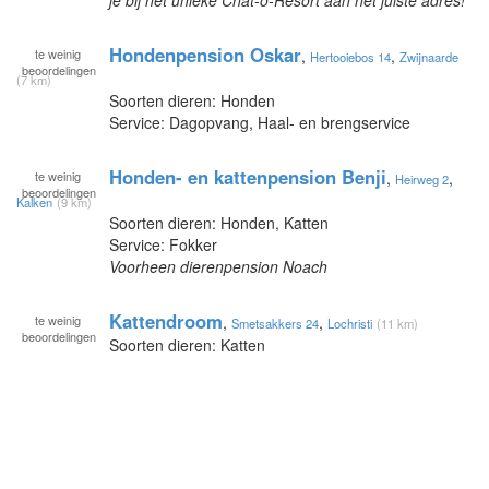
Hondenpension Oskar
te
weinig
,
,
Hertooiebos 14
Zwijnaarde
beoordelingen
(7 km)
Soorten dieren: Honden
Service: Dagopvang, Haal- en brengservice
Honden- en kattenpension Benji
te
weinig
,
,
Heirweg 2
beoordelingen
Kalken
(9 km)
Soorten dieren: Honden, Katten
Service: Fokker
Voorheen dierenpension Noach
Kattendroom
te
weinig
,
,
Smetsakkers 24
Lochristi
(11 km)
beoordelingen
Soorten dieren: Katten