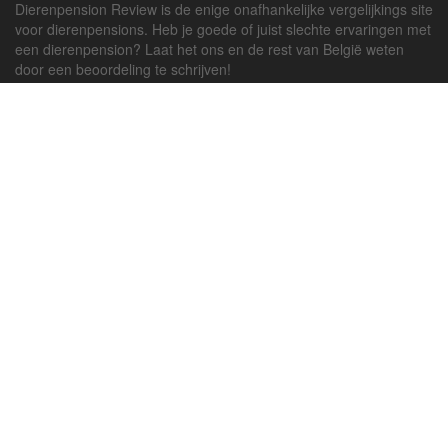
Dierenpension Review is de enige onafhankelijke vergelijkings site
voor dierenpensions. Heb je goede of juist slechte ervaringen met
een dierenpension? Laat het ons en de rest van België weten
door een beoordeling te schrijven!
Powered by
deJong-IT
Inloggen
Registreren
Veel gestelde vragen
API handleiding
Pension toevoegen
Contact
Twitter
Facebook