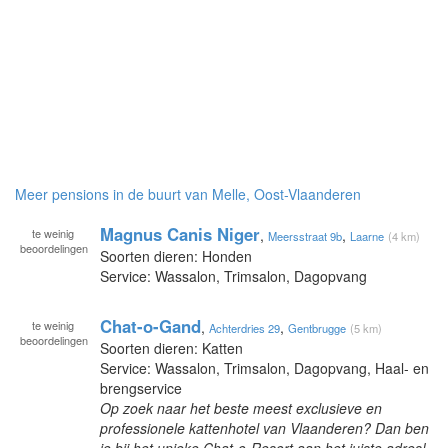
Meer pensions in de buurt van Melle, Oost-Vlaanderen
Magnus Canis Niger
te
weinig
,
,
Meersstraat 9b
Laarne
(4 km)
beoordelingen
Soorten dieren: Honden
Service: Wassalon, Trimsalon, Dagopvang
Chat-o-Gand
te
weinig
,
,
Achterdries 29
Gentbrugge
(5 km)
beoordelingen
Soorten dieren: Katten
Service: Wassalon, Trimsalon, Dagopvang, Haal- en
brengservice
Op zoek naar het beste meest exclusieve en
professionele kattenhotel van Vlaanderen? Dan ben
je bij het unieke Chat-o-Resort aan het juiste adres!