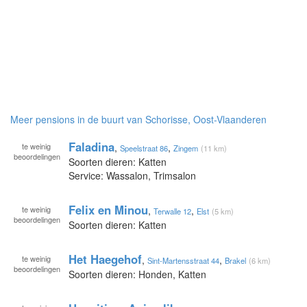
Meer pensions in de buurt van Schorisse, Oost-Vlaanderen
Faladina
te
weinig
,
,
Speelstraat 86
Zingem
(11 km)
beoordelingen
Soorten dieren: Katten
Service: Wassalon, Trimsalon
Felix en Minou
te
weinig
,
,
Terwalle 12
Elst
(5 km)
beoordelingen
Soorten dieren: Katten
Het Haegehof
te
weinig
,
,
Sint-Martensstraat 44
Brakel
(6 km)
beoordelingen
Soorten dieren: Honden, Katten