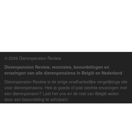
© 2026 Dierenpension Review
Dierenpension Review, recensies, beoordelingen en
ervaringen van alle dierenpensions in België en Nederland
Dierenpension Review is de enige onafhankelijke vergelijkings site
voor dierenpensions. Heb je goede of juist slechte ervaringen met
een dierenpension? Laat het ons en de rest van België weten
door een beoordeling te schrijven!
Powered by
deJong-IT