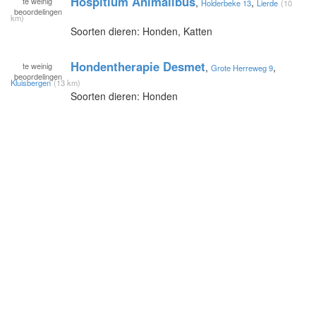
Hospitium Animalibus
te
weinig
,
,
Holderbeke 13
Lierde
(10
beoordelingen
km)
Soorten dieren: Honden, Katten
Hondentherapie Desmet
te
weinig
,
,
Grote Herreweg 9
beoordelingen
Kluisbergen
(13 km)
Soorten dieren: Honden