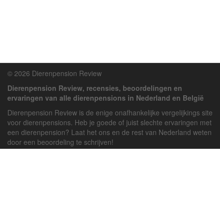
© 2026 Dierenpension Review
Dierenpension Review, recensies, beoordelingen en
ervaringen van alle dierenpensions in Nederland en België
Dierenpension Review is de enige onafhankelijke vergelijkings site
voor dierenpensions. Heb je goede of juist slechte ervaringen met
een dierenpension? Laat het ons en de rest van Nederland weten
door een beoordeling te schrijven!
Powered by
deJong-IT
Inloggen
Registreren