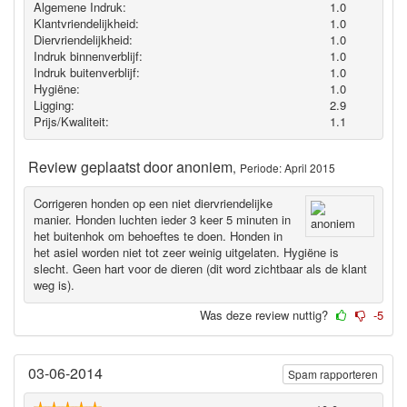
Algemene Indruk:
1.0
Klantvriendelijkheid:
1.0
Diervriendelijkheid:
1.0
Indruk binnenverblijf:
1.0
Indruk buitenverblijf:
1.0
Hygiëne‎:
1.0
Ligging:
2.9
Prijs/Kwaliteit:
1.1
Review geplaatst door
anoniem
,
Periode: April 2015
Corrigeren honden op een niet diervriendelijke
manier. Honden luchten ieder 3 keer 5 minuten in
het buitenhok om behoeftes te doen. Honden in
het asiel worden niet tot zeer weinig uitgelaten. Hygiëne is
slecht. Geen hart voor de dieren (dit word zichtbaar als de klant
weg is).
Was deze review nuttig?
-5
03-06-2014
Spam rapporteren