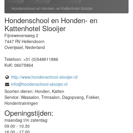
Hondenschool en Honden- en Kattenhotel Slooijer
Hondenschool en Honden- en
Kattenhotel Slooijer
Fijneweversweg 2
7447 RV
Hellendoorn
Overijssel
,
Nederland
Telefoon:
+31 (0)548611886
KvK:
06075864
http://www.hondenschool-slooijer.nl/
info@hondenschool-slooijer.nl
Soorten dieren: Honden, Katten
Service: Wassalon, Trimsalon, Dagopvang, Fokker,
Hondentrainingen
Openingstijden:
maandag t/m zaterdag:
09.00 - 10.30
16.00 - 17.00