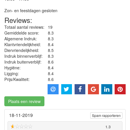
Zon- en feestdagen gesloten
Reviews:
Totaal aantal reviews:
19
Gemiddelde score:
8.3
Algemene Indruk:
8.3
Klantvriendelijkheid:
8.4
Diervriendelijkheid:
8.5
Indruk binnenverblijf:
8.3
Indruk buitenverblijf:
8.6
Hygiëne‎:
8.4
Ligging:
8.4
Prijs/Kwaliteit:
8.6
Plaats een review
18-11-2019
Spam rapporteren
1.3