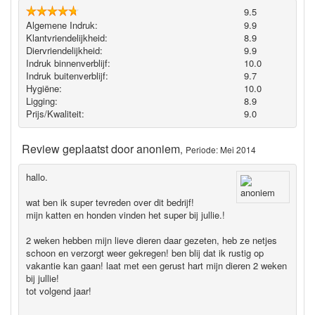
9.5
Algemene Indruk:
9.9
Klantvriendelijkheid:
8.9
Diervriendelijkheid:
9.9
Indruk binnenverblijf:
10.0
Indruk buitenverblijf:
9.7
Hygiëne‎:
10.0
Ligging:
8.9
Prijs/Kwaliteit:
9.0
Review geplaatst door
anoniem
,
Periode: Mei 2014
hallo.
wat ben ik super tevreden over dit bedrijf!
mijn katten en honden vinden het super bij jullie.!
2 weken hebben mijn lieve dieren daar gezeten, heb ze netjes
schoon en verzorgt weer gekregen! ben blij dat ik rustig op
vakantie kan gaan! laat met een gerust hart mijn dieren 2 weken
bij jullie!
tot volgend jaar!