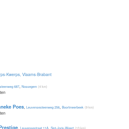
Erps-Kwerps, Vlaams-Brabant
,
steenweg 687
Nossegem
(4 km)
ten
nneke Poes
,
,
Leuvensesteenweg 256
Boortmeerbeek
(9 km)
ten
Prestige
,
,
Leuvensestraat 11A
Sint-Joris-Weert
(13 km)