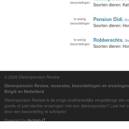
beoordelingen
Soorten dieren: Kat
Pension Didi
te
weinig
,
Kr
beoordelingen
Soorten dieren: Ho
Robberechts
te
weinig
,
St
beoordelingen
Soorten dieren: H
© 2026 Dierenpension Review
Dierenpension Review, recensies, beoordelingen en ervaringen
België en Nederland
Dierenpension Review is de enige onafhankelijke vergelijkings site 
goede of juist slechte ervaringen met een dierenpension? Laat het 
door een beoordeling te schrijven!
Powered by
deJong-IT