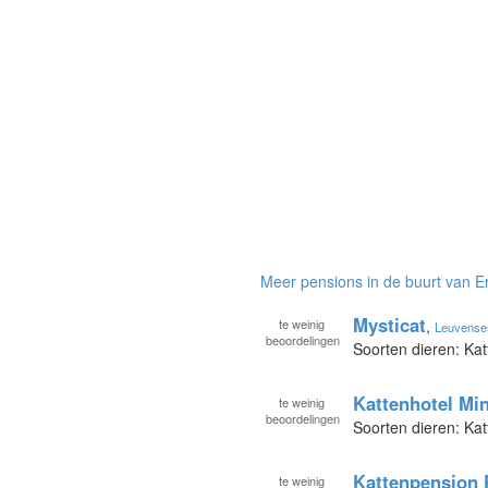
Meer pensions in de buurt van 
Mysticat
te
weinig
,
Leuvense
beoordelingen
Soorten dieren: Kat
Kattenhotel Mi
te
weinig
beoordelingen
Soorten dieren: Kat
Kattenpension 
te
weinig