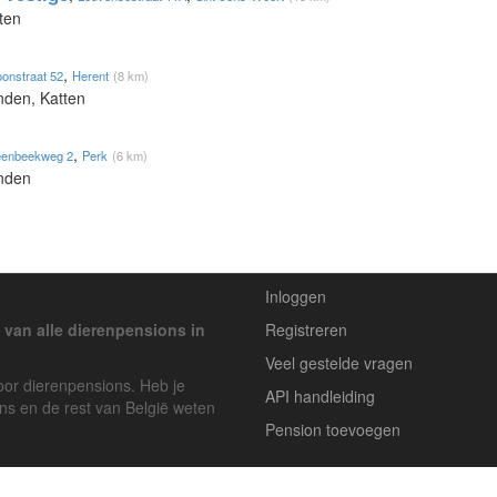
ten
,
oonstraat 52
Herent
(8 km)
nden, Katten
,
eenbeekweg 2
Perk
(6 km)
onden
Inloggen
 van alle dierenpensions in
Registreren
Veel gestelde vragen
voor dierenpensions. Heb je
API handleiding
ons en de rest van België weten
Pension toevoegen