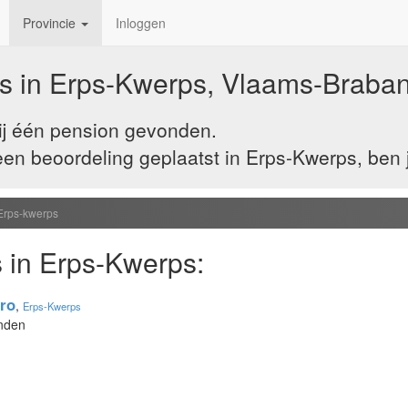
Provincie
Inloggen
s in Erps-Kwerps, Vlaams-Braban
ij één pension gevonden.
n beoordeling geplaatst in Erps-Kwerps, ben j
Erps-kwerps
 in Erps-Kwerps:
ro
,
Erps-Kwerps
onden