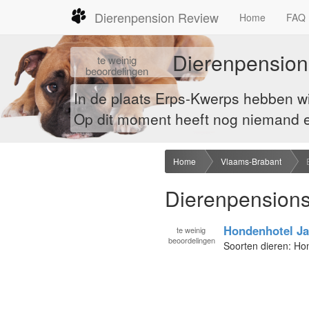
Dierenpension Review
Home
FAQ
Dierenpension
te
weinig
beoordelingen
In de plaats Erps-Kwerps hebben w
Op dit moment heeft nog niemand ee
Home
Vlaams-Brabant
Dierenpensions
Hondenhotel Ja
te
weinig
beoordelingen
Soorten dieren: H