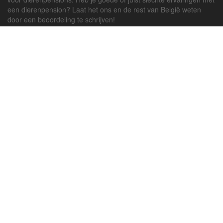
een dierenpension? Laat het ons en de rest van België weten
door een beoordeling te schrijven!
Powered by
deJong-IT
Inloggen
Registreren
Veel gestelde vragen
API handleiding
Pension toevoegen
Contact
Twitter
Facebook
Algemene Voorwaarden