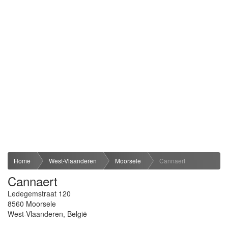
Home
West-Vlaanderen
Moorsele
Cannaert
Cannaert
Ledegemstraat 120
8560
Moorsele
West-Vlaanderen
,
België