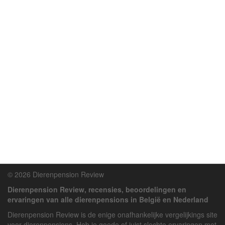
© 2026 Dierenpension Review
Dierenpension Review, recensies, beoordelingen en
ervaringen van alle dierenpensions in België en Nederland
Dierenpension Review is de enige onafhankelijke vergelijkings site
voor dierenpensions. Heb je goede of juist slechte ervaringen met