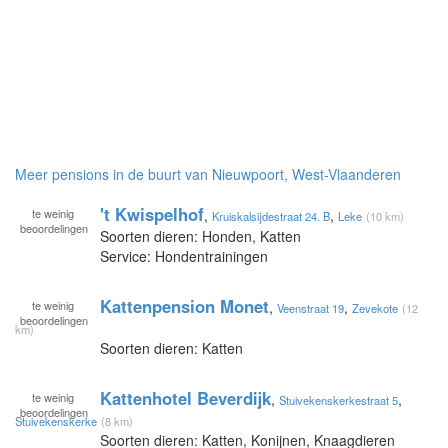
Meer pensions in de buurt van Nieuwpoort, West-Vlaanderen
't Kwispelhof
te
weinig
,
,
Kruiskalsijdestraat 24. B
Leke
(10 km)
beoordelingen
Soorten dieren: Honden, Katten
Service: Hondentrainingen
Kattenpension Monet
te
weinig
,
,
Veenstraat 19
Zevekote
(12
beoordelingen
km)
Soorten dieren: Katten
Kattenhotel Beverdijk
te
weinig
,
,
Stuivekenskerkestraat 5
beoordelingen
Stuivekenskerke
(8 km)
Soorten dieren: Katten, Konijnen, Knaagdieren