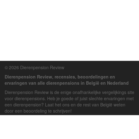
© 2026 Dierenpension Review
Dierenpension Review, recensies, beoordelingen en
ervaringen van alle dierenpensions in België en Nederland
Dierenpension Review is de enige onafhankelijke vergelijkings site
voor dierenpensions. Heb je goede of juist slechte ervaringen met
een dierenpension? Laat het ons en de rest van België weten
door een beoordeling te schrijven!
Powered by
deJong-IT