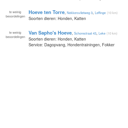
Hoeve ten Torre
te
weinig
,
,
Nekkersvlietweg 3
Leffinge
(10 km)
beoordelingen
Soorten dieren: Honden, Katten
Van Sapho's Hoeve
te
weinig
,
,
Schorestraat 43
Leke
(10 km)
beoordelingen
Soorten dieren: Honden, Katten
Service: Dagopvang, Hondentrainingen, Fokker