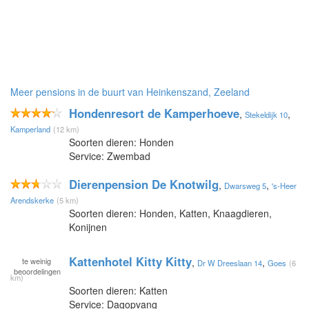
Meer pensions in de buurt van Heinkenszand, Zeeland
Hondenresort de Kamperhoeve
,
,
Stekeldijk 10
Kamperland
(12 km)
Soorten dieren: Honden
Service: Zwembad
Dierenpension De Knotwilg
,
,
Dwarsweg 5
's-Heer
Arendskerke
(5 km)
Soorten dieren: Honden, Katten, Knaagdieren,
Konijnen
Kattenhotel Kitty Kitty
te
weinig
,
,
Dr W Dreeslaan 14
Goes
(6
beoordelingen
km)
Soorten dieren: Katten
Service: Dagopvang