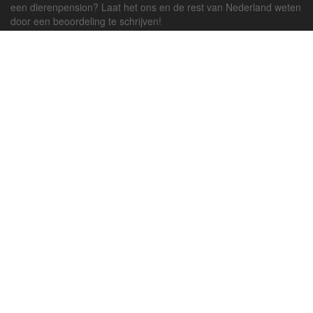
een dierenpension? Laat het ons en de rest van Nederland weten
door een beoordeling te schrijven!
Powered by
deJong-IT
Inloggen
Registreren
Veel gestelde vragen
API handleiding
Pension toevoegen
Contact
Twitter
Facebook
Algemene Voorwaarden