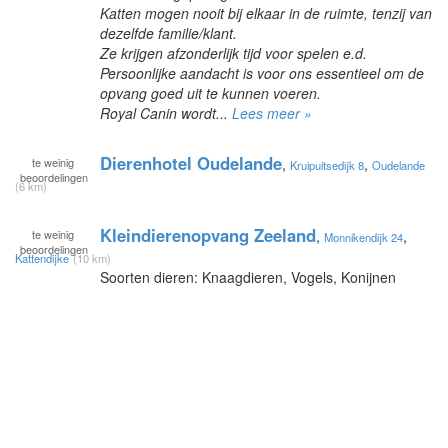
Katten mogen nooit bij elkaar in de ruimte, tenzij van
dezelfde familie/klant.
Ze krijgen afzonderlijk tijd voor spelen e.d.
Persoonlijke aandacht is voor ons essentieel om de
opvang goed uit te kunnen voeren.
Royal Canin wordt...
Lees meer »
Dierenhotel Oudelande
te
weinig
,
,
Kruipuitsedijk 8
Oudelande
beoordelingen
(6 km)
Kleindierenopvang Zeeland
te
weinig
,
,
Monnikendijk 24
beoordelingen
Kattendijke
(10 km)
Soorten dieren: Knaagdieren, Vogels, Konijnen