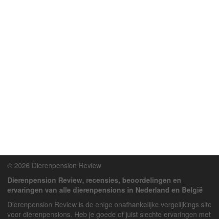
© 2026 Dierenpension Review
Dierenpension Review, recensies, beoordelingen en
ervaringen van alle dierenpensions in Nederland en België
Dierenpension Review is de enige onafhankelijke vergelijkings site
voor dierenpensions. Heb je goede of juist slechte ervaringen met