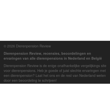
© 2026 Dierenpension Review
Dierenpension Review, recensies, beoordelingen en
ervaringen van alle dierenpensions in Nederland en België
Dierenpension Review is de enige onafhankelijke vergelijkings site
voor dierenpensions. Heb je goede of juist slechte ervaringen met
een dierenpension? Laat het ons en de rest van Nederland weten
door een beoordeling te schrijven!
Powered by
deJong-IT