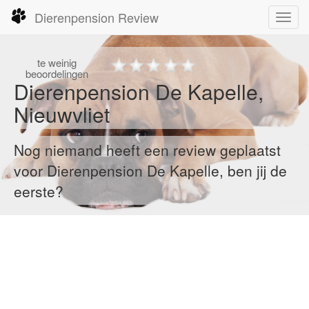
Dierenpension Review
Toggl
navig
te
weinig
beoordelingen
Dierenpension De Kapelle,
Nieuwvliet
Nog niemand heeft een review geplaatst
voor Dierenpension De Kapelle, ben jij de
eerste?