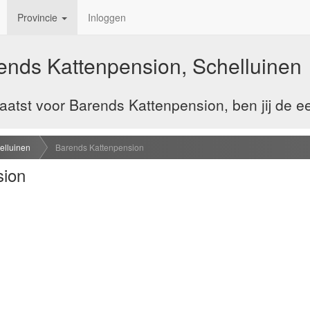
Provincie
Inloggen
ends Kattenpension, Schelluinen
atst voor Barends Kattenpension, ben jij de e
elluinen
Barends Kattenpension
sion