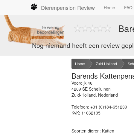
Dierenpension Review
Home
FAQ
Bar
te
weinig
beoordelingen
Nog niemand heeft een review gepla
Home
Zuid-Holland
Sch
Barends Kattenpen
Voordijk 46
4209 SE
Schelluinen
Zuid-Holland
,
Nederland
Telefoon:
+31 (0)184-651239
KvK:
11062105
Soorten dieren: Katten