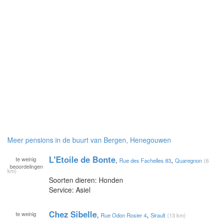
Meer pensions in de buurt van Bergen, Henegouwen
L'Etoile de Bonte
te
weinig
,
,
Rue des Fachelles 83
Quaregnon
(6
beoordelingen
km)
Soorten dieren: Honden
Service: Asiel
Chez Sibelle
te
weinig
,
,
Rue Odon Rosier 4
Sirault
(13 km)