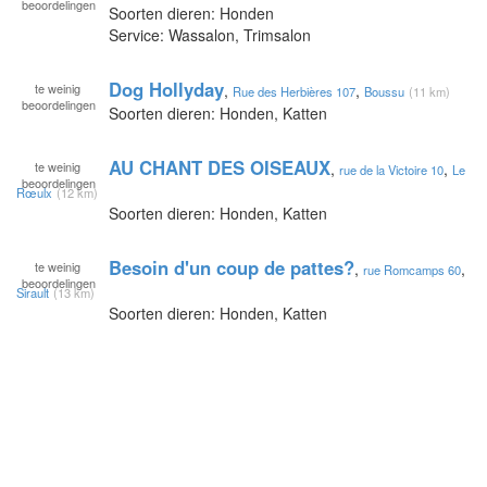
beoordelingen
Soorten dieren: Honden
Service: Wassalon, Trimsalon
Dog Hollyday
te
weinig
,
,
Rue des Herbières 107
Boussu
(11 km)
beoordelingen
Soorten dieren: Honden, Katten
AU CHANT DES OISEAUX
te
weinig
,
,
rue de la Victoire 10
Le
beoordelingen
Rœulx
(12 km)
Soorten dieren: Honden, Katten
Besoin d'un coup de pattes?
te
weinig
,
,
rue Romcamps 60
beoordelingen
Sirault
(13 km)
Soorten dieren: Honden, Katten