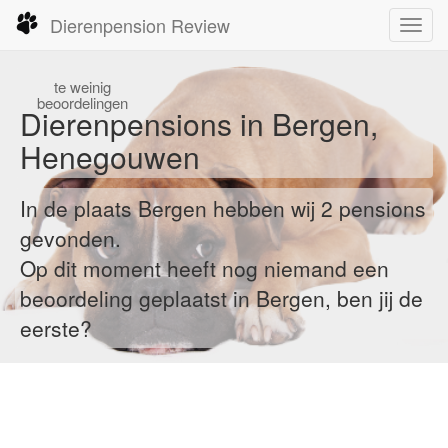
Dierenpension Review
Toggl
navig
te
weinig
beoordelingen
Dierenpensions in Bergen,
Henegouwen
In de plaats Bergen hebben wij 2 pensions
gevonden.
Op dit moment heeft nog niemand een
beoordeling geplaatst in Bergen, ben jij de
eerste?