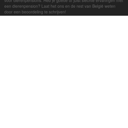
voor dierenpensions. Heb je goede of juist slechte ervaringen met
een dierenpension? Laat het ons en de rest van België weten
door een beoordeling te schrijven!
Powered by
deJong-IT
Inloggen
Registreren
Veel gestelde vragen
API handleiding
Pension toevoegen
Contact
Twitter
Facebook
Algemene Voorwaarden