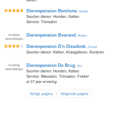
Dierenpension Benitons
,
Handel
Soorten dieren: Honden, Katten
Service: Trimsalon
Dierenpension Bosrand
te
weinig
,
Waalre
beoordelingen
Dierenpension D'n Diesdonk
,
Ommel
Soorten dieren: Katten, Knaagdieren, Konijnen
Dierenpension De Brug
te
weinig
,
Son
beoordelingen
Soorten dieren: Honden, Katten
Service: Wassalon, Trimsalon, Fokker
al 37 jaar ervaring
Vorige pagina
Volgende pagina