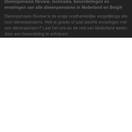
Dierenpension Review, recensies, beoordelingen en
ervaringen van alle dierenpensions in Nederland en België
Dierenpension Review is de enige onafhankelijke vergelijkings site
voor dierenpensions. Heb je goede of juist slechte ervaringen met
een dierenpension? Laat het ons en de rest van Nederland weten
door een beoordeling te schrijven!
Powered by
deJong-IT
Inloggen
Registreren
Veel gestelde vragen
API handleiding
Pension toevoegen
Contact
Twitter