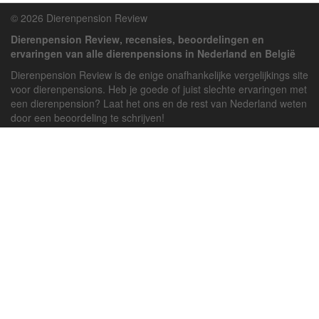
© 2026 Dierenpension Review
Dierenpension Review, recensies, beoordelingen en
ervaringen van alle dierenpensions in Nederland en België
Dierenpension Review is de enige onafhankelijke vergelijkings site
voor dierenpensions. Heb je goede of juist slechte ervaringen met
een dierenpension? Laat het ons en de rest van Nederland weten
door een beoordeling te schrijven!
Powered by
deJong-IT
Inloggen
Registreren
Veel gestelde vragen
API handleiding
Pension toevoegen