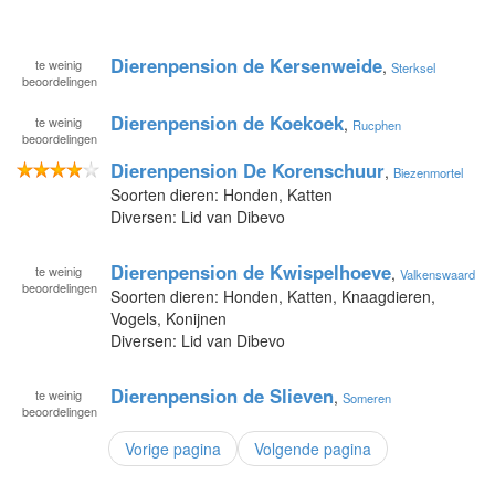
Dierenpension de Kersenweide
te
weinig
,
Sterksel
beoordelingen
Dierenpension de Koekoek
te
weinig
,
Rucphen
beoordelingen
Dierenpension De Korenschuur
,
Biezenmortel
Soorten dieren: Honden, Katten
Diversen: Lid van Dibevo
Dierenpension de Kwispelhoeve
te
weinig
,
Valkenswaard
beoordelingen
Soorten dieren: Honden, Katten, Knaagdieren,
Vogels, Konijnen
Diversen: Lid van Dibevo
Dierenpension de Slieven
te
weinig
,
Someren
beoordelingen
Vorige pagina
Volgende pagina