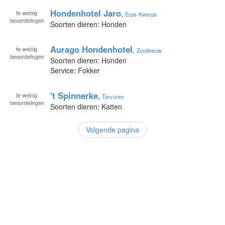
Hondenhotel Jaro
te
weinig
,
Erps-Kwerps
beoordelingen
Soorten dieren: Honden
Aurago Hondenhotel
te
weinig
,
Zoutleeuw
beoordelingen
Soorten dieren: Honden
Service: Fokker
't Spinnerke
te
weinig
,
Tervuren
beoordelingen
Soorten dieren: Katten
Volgende pagina