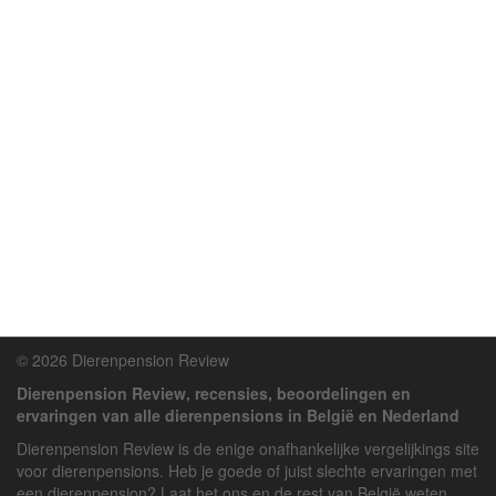
© 2026 Dierenpension Review
Dierenpension Review, recensies, beoordelingen en
ervaringen van alle dierenpensions in België en Nederland
Dierenpension Review is de enige onafhankelijke vergelijkings site
voor dierenpensions. Heb je goede of juist slechte ervaringen met
een dierenpension? Laat het ons en de rest van België weten