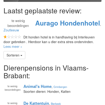
Laatst geplaatste review:
te
weinig
Aurago Hondenhotel
,
beoordelingen
Zoutleeuw
Dit honden hotel is in handhaving bij Interleuven
door gebreken . Hierdoor kan u dier extra stres ondervinden.
Lees meer »
Sorteren
Dierenpensions in Vlaams-
Brabant:
Animal's Home
te
weinig
,
Grimbergen
beoordelingen
Soorten dieren: Honden, Katten
De Kattentuin
te
weinig
,
Bierbeek