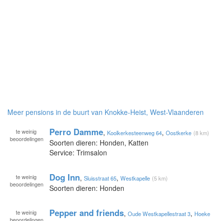
Meer pensions in de buurt van Knokke-Heist, West-Vlaanderen
Perro Damme
te
weinig
,
,
Koolkerkesteenweg 64
Oostkerke
(8 km)
beoordelingen
Soorten dieren: Honden, Katten
Service: Trimsalon
Dog Inn
te
weinig
,
,
Sluisstraat 65
Westkapelle
(5 km)
beoordelingen
Soorten dieren: Honden
Pepper and friends
te
weinig
,
,
Oude Westkapellestraat 3
Hoeke
beoordelingen