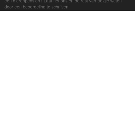
een dierenpension? Laat het ons en de rest van België weten
door een beoordeling te schrijven!
Powered by
deJong-IT
Inloggen
Registreren
Veel gestelde vragen
API handleiding
Pension toevoegen
Contact
Twitter
Facebook
Algemene Voorwaarden
Privacy beleid