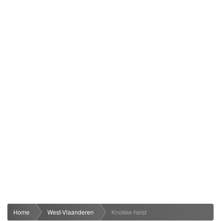
Home
West-Vlaanderen
Knokke-heist