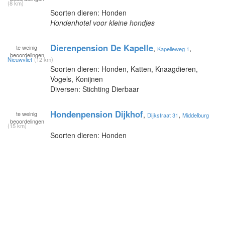
(8 km)
Soorten dieren: Honden
Hondenhotel voor kleine hondjes
Dierenpension De Kapelle
te
weinig
,
,
Kapelleweg 1
beoordelingen
Nieuwvliet
(12 km)
Soorten dieren: Honden, Katten, Knaagdieren,
Vogels, Konijnen
Diversen: Stichting Dierbaar
Hondenpension Dijkhof
te
weinig
,
,
Dijkstraat 31
Middelburg
beoordelingen
(15 km)
Soorten dieren: Honden