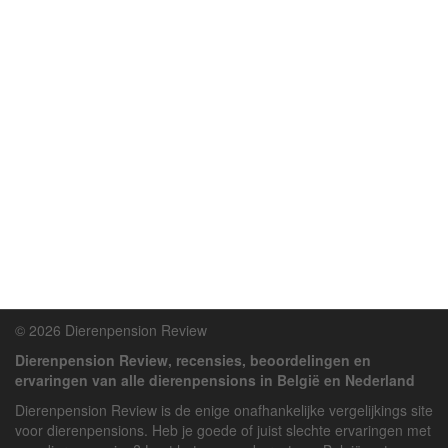
© 2026 Dierenpension Review
Dierenpension Review, recensies, beoordelingen en
ervaringen van alle dierenpensions in België en Nederland
Dierenpension Review is de enige onafhankelijke vergelijkings site
voor dierenpensions. Heb je goede of juist slechte ervaringen met