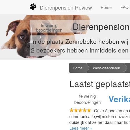
Dierenpension Review
Home
FAQ
Dierenpension
te
weinig
beoordelingen
In de plaats Zonnebeke hebben wij
2
bezoekers hebben inmiddels een re
Home
West-Vlaanderen
Laatst geplaats
te
weinig
Verik
beoordelingen
Onze 2 poezen en o
communicatie,wij misten onze zo
duidelijk dat ze het daar naar h
Lees meer »