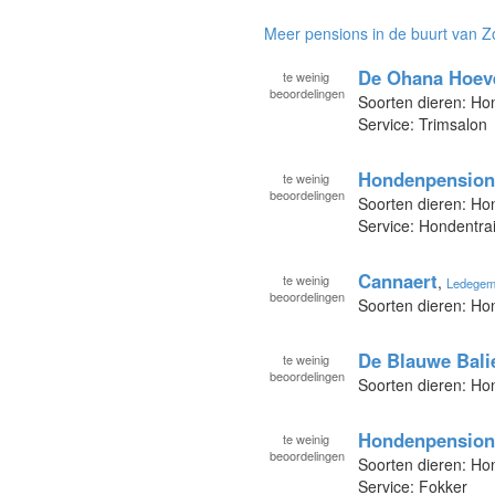
Meer pensions in de buurt van 
De Ohana Hoev
te
weinig
beoordelingen
Soorten dieren: Ho
Service: Trimsalon
Hondenpension
te
weinig
beoordelingen
Soorten dieren: H
Service: Hondentr
Cannaert
te
weinig
,
Ledegem
beoordelingen
Soorten dieren: Ho
De Blauwe Bali
te
weinig
beoordelingen
Soorten dieren: H
Hondenpension
te
weinig
beoordelingen
Soorten dieren: Ho
Service: Fokker