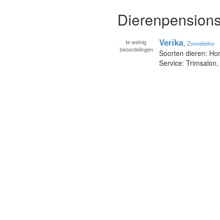
Dierenpensions
Verika
te
weinig
,
Zonnebeke
beoordelingen
Soorten dieren: Ho
Service: Trimsalon,