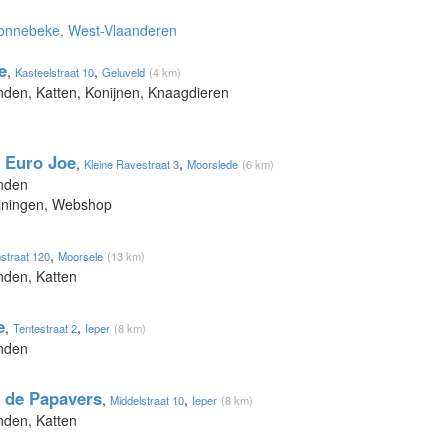
Zonnebeke, West-Vlaanderen
e
,
,
Kasteelstraat 10
Geluveld
(4 km)
nden, Katten, Konijnen, Knaagdieren
 Euro Joe
,
,
Kleine Ravestraat 3
Moorslede
(6 km)
onden
ainingen, Webshop
,
straat 120
Moorsele
(13 km)
nden, Katten
e
,
,
Tentestraat 2
Ieper
(8 km)
onden
 de Papavers
,
,
Middelstraat 10
Ieper
(8 km)
nden, Katten