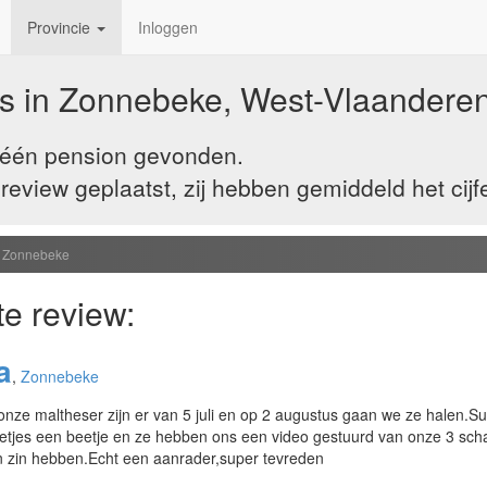
Provincie
Inloggen
s in Zonnebeke, West-Vlaandere
 één pension gevonden.
view geplaatst, zij hebben gemiddeld het cijf
Zonnebeke
te review:
a
,
Zonnebeke
nze maltheser zijn er van 5 juli en op 2 augustus gaan we ze halen.S
etjes een beetje en ze hebben ons een video gestuurd van onze 3 scha
un zin hebben.Echt een aanrader,super tevreden